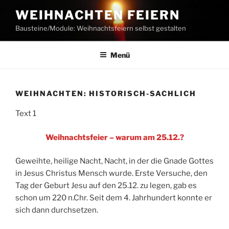
Zum
WEIHNACHTEN FEIERN
Inhalt
Bausteine/Module: Weihnachtsfeiern selbst gestalten
springen
Menü
WEIHNACHTEN: HISTORISCH-SACHLICH
Text 1
Weihnachtsfeier – warum am 25.12.?
Geweihte, heilige Nacht, Nacht, in der die Gnade Gottes
in Jesus Christus Mensch wurde. Erste Versuche, den
Tag der Geburt Jesu auf den 25.12. zu legen, gab es
schon um 220 n.Chr. Seit dem 4. Jahrhundert konnte er
sich dann durchsetzen.